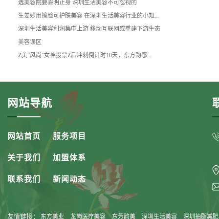
选美容院要验明正身 深圳生活美容不可忽视的
生姜妙用擦脸可护肤美容 在深圳生活美容行业的小知...
深圳生活美容利润集中上游 移动互联网或重建下游生态
美容误区
Z美“风尚”女神投票Z后冲刺倒计时10天，东方韵感...
网站导航
网站首页
服务项目
电
关于我们
加盟体系
联系我们
新闻动态
友情链接：
东方美业
龙岗医疗美容
东芳韵美
深圳生活美容
深圳抽脂减肥