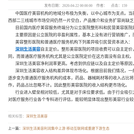
发布日期：
2020-04-22 00:00:00
作者：
点击：
159
中国医疗美容机构的地域分布极为失衡，以中心城市为支点。当
西部二三线城市市场空间仍然一片空白，产品推介和业务扩容尚缺乏
目前国内医疗美容服务终端分为公立医院整形科和民营美容医院
主要原因是公立医院的非盈利属性，基本上没有进行营销推广，
美容整形医院和普通医疗服务机构下列差异吸引民营资本进入：
深圳生活美容
自主定价。整形美容医院的项目收费可以自主定价
同，而普通医疗服务机构尤其是公立医院定价在这方面没有自主权。
深圳生活美容净利润率更高。考虑到供应链以及自主定价等原因，美
深圳生活美容收入结构差异体现市场化。根据目前我们情况，一般
逐步变为普通医疗服务机构的成本，药品、器械耗材等的收入占比将
作，药品占比忽略不计。因此整形美容医院的收入结构更市场化。
行业进入壁垒相对较低，尤其是对于床位要求低。由于行业吸引
对医疗服务行业各个专科进行评估，能较明显体现出整形美容行业较
相关标签：
深圳生活美容
上一篇：
深圳生活美容利润集中上游 移动互联网或重建下游生态