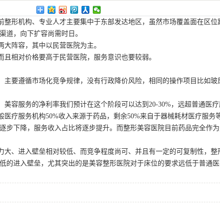
前整形机构、专业人才主要集中于东部发达地区，虽然市场覆盖面在区位
渠道，向下扩容尚需时日。
两大阵容，其中以民营医院为主。
而且相对价格要高于民营医院，服务意识也要较弱。
，主要遵循市场化竞争规律，没有行政降价风险，相同的操作项目比如玻
容服务的净利率我们预计在这个阶段可以达到20-30%，远超普通医疗服
医疗服务机构50%收入来源于药品，剩余50%来自于器械耗材医疗服
逐步下降，服务收入占比将逐步提升。而整形美容医院目前药品完全作为成
力大、进入壁垒相对较低、而竞争程度尚可、并且有一定的可复制性，整
低的进入壁垒，尤其突出的是美容整形医院对于床位的要求远低于普通医