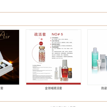
原套
金领域疏活套
韵姿