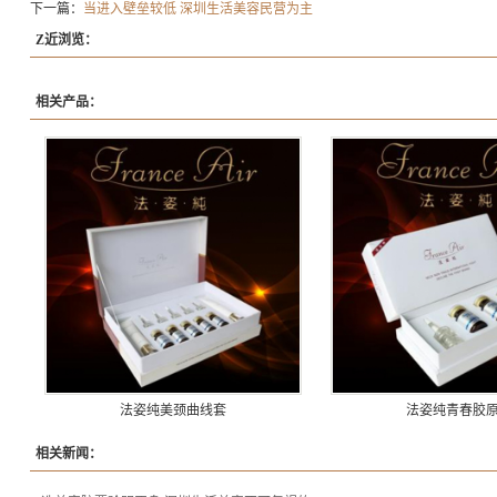
下一篇：
当进入壁垒较低 深圳生活美容民营为主
Z近浏览：
相关产品：
法姿纯美颈曲线套
法姿纯青春胶
相关新闻：