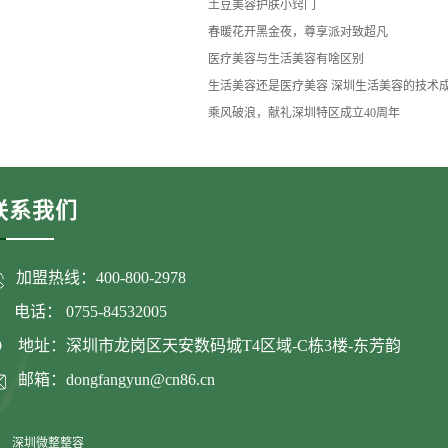
土豆美容护肤小窍门
春暖花开黑金夜，尊享派对致超凡
医疗美容与生活美容有啥区别
生活美容还是医疗美容 深圳生活美容的技术
乘风破浪，献礼深圳特区成立40周年
联系我们
加盟热线：400-800-2978
话： 0755-84532005
地址：深圳市龙岗区天安数码城T4区域-C栋3楼-东芳韵
邮箱：dongfangyun@cn86.cn
深圳微整整容